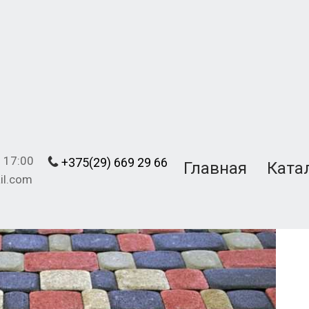
о 17:00
+375(29)
669 29 66
Главная
Ката
il.com